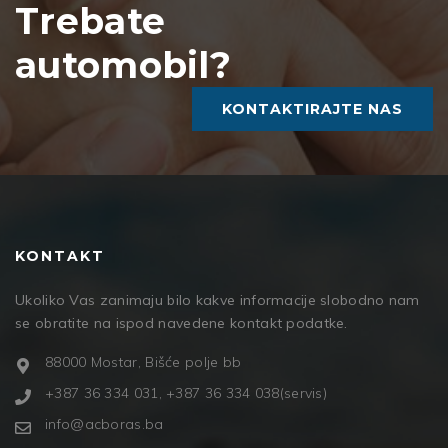
Trebate
automobil?
KONTAKTIRAJTE NAS
KONTAKT
Ukoliko Vas zanimaju bilo kakve informacije slobodno nam
se obratite na ispod navedene kontakt podatke.
88000 Mostar, Bišće polje bb
+387 36 334 031, +387 36 334 038(servis)
info@acboras.ba