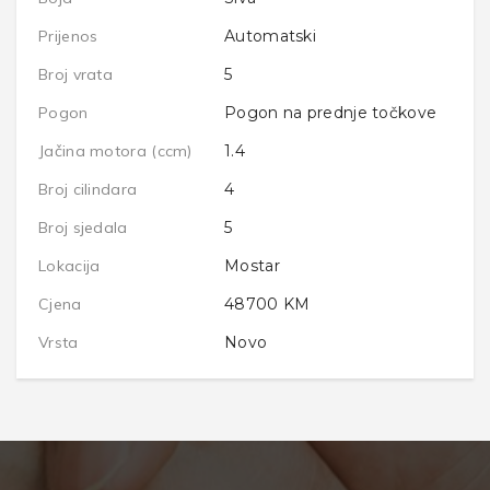
Prijenos
Automatski
Broj vrata
5
Pogon
Pogon na prednje točkove
Jačina motora (ccm)
1.4
Broj cilindara
4
Broj sjedala
5
Lokacija
Mostar
Cjena
48700
KM
Vrsta
Novo