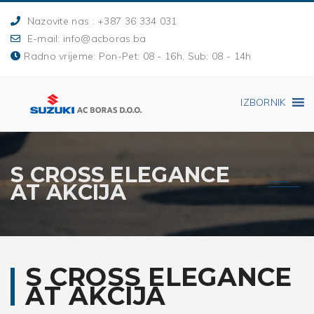
Nazovite nas : +387 36 334 031
E-mail: info@acboras.ba
Radno vrijeme: Pon-Pet: 08 - 16h, Sub: 08 - 14h
IZBORNIK
S CROSS ELEGANCE
AT AKCIJA
S CROSS ELEGANCE
AT AKCIJA